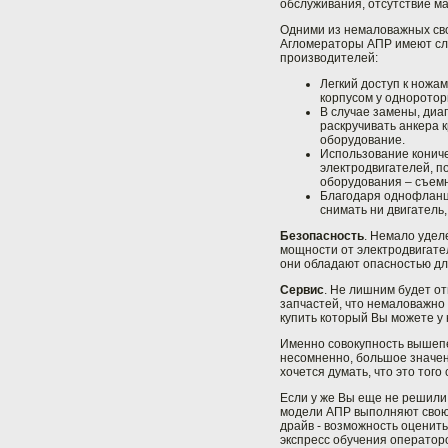
обслуживания, отсутствие м
Одними из немаловажных св
Агломераторы АПР имеют сл
производителей:
Легкий доступ к нож
корпусом у однорото
В случае замены, диа
раскручивать анкера 
оборудование.
Использование кониче
электродвигателей, п
оборудования – съемн
Благодаря однофланце
снимать ни двигатель,
Безопасность
. Немало удел
мощности от электродвигате
они обладают опасностью д
Сервис
. Не лишним будет от
запчастей, что немаловажно
купить который Вы можете у 
Именно совокупность вышеп
несомненно, большое значен
хочется думать, что это того 
Если у же Вы еще не решили 
модели АПР выполняют свою 
драйв - возможность оценить
экспресс обучения операторо