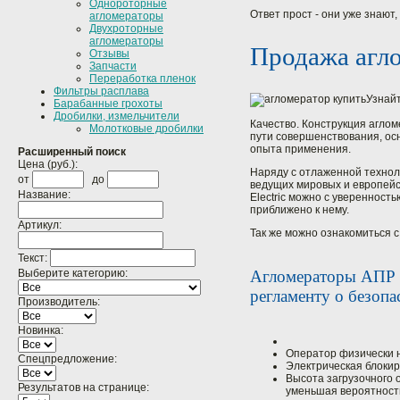
Однороторные
Ответ прост - они уже знают
агломераторы
Двухроторные
агломераторы
Продажа агл
Отзывы
Запчасти
Переработка пленок
Фильтры расплава
Узнайт
Барабанные грохоты
Дробилки, измельчители
Качество. Конструкция агло
Молотковые дробилки
пути совершенствования, ос
опыта применения.
Расширенный поиск
Цена (руб.):
Наряду с отлаженной технол
от
до
ведущих мировых и европейс
Название:
Electric можно с уверенност
приближено к нему.
Артикул:
Так же можно ознакомиться 
Текст:
Выберите категорию:
Агломераторы АПР н
регламенту о безоп
Производитель:
Новинка:
Оператор физически н
Спецпредложение:
Электрическая блокир
Высота загрузочного 
Результатов на странице:
уменьшая вероятность