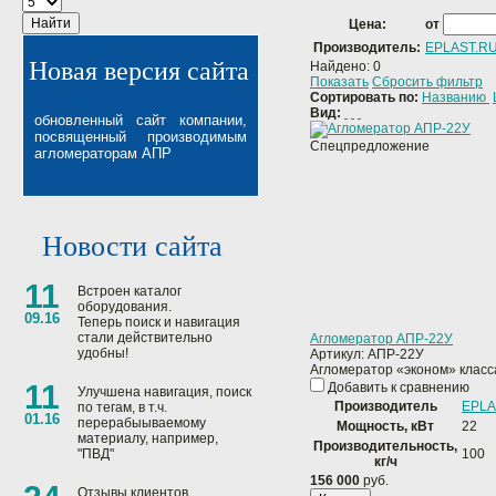
Найти
Цена:
от
Производитель:
EPLAST.R
Новая версия сайта
Найдено:
0
Показать
Сбросить фильтр
Сортировать по:
Названию
Вид:
обновленный сайт компании,
посвященный производимым
Спецпредложение
агломераторам АПР
Новости сайта
11
Встроен каталог
оборудования.
09.16
Теперь поиск и навигация
стали действительно
Агломератор АПР-22У
удобны!
Артикул:
АПР-22У
Агломератор «эконом» класс
11
Добавить к сравнению
Улучшена навигация, поиск
Производитель
EPLA
по тегам, в т.ч.
01.16
перерабыываемому
Мощность, кВт
22
материалу, например,
Производительность,
"ПВД"
100
кг/ч
156 000
руб.
Отзывы клиентов