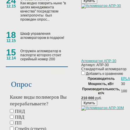
24
Купить
Как модно говорить ныне "в
12.15
целях менеджмента
качества" посредством
электропочты был
проведен опрос...
18
Шкаф управления
агломератором в подарок!
12.15
15
Отгружен агломератор в
паспорте которого стоит
12.14
серийный номер 200
Агломератор АПР-30
Артикул:
АПР-30
Стандартный агломератор
читать всё...
Добавить к сравнению
Производитель
EPLA
Опрос
Мощность, кВт
30
Производительность,
100
кг/ч
Какие виды полимеров Вы
210 000
руб.
перерабатываете?
Купить
ПНД
ПВД
ПП
Стрейч (стретч)