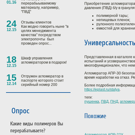
01.16
перерабыываемому
Приобретение агломератора 
материалу, например,
давления (ПВД) б/у в гранул
"ПВД"
полимерной тары;
непищевых пленок;
24
Отзывы клиентов
рулонного полиэтилен
Как модно говорить ныне "в
емкостей для хранени
12.15
целях менеджмента
качества" посредством
электропочты был
Универсальност
проведен опрос...
18
Представленная в каталоге 
Шкаф управления
испытаний и усовершенствова
агломератором в подарок!
многофункционален, что нем
12.15
Агломератор АПР-30 безопас
15
Отгружен агломератор в
время наработки на отказ. Р
паспорте которого стоит
12.14
серийный номер 200
Более подробная информация
https://eplast.ru/statya
.
читать всё...
теги:
пушенка
,
ПВД
,
ПНД
,
агломер
Опрос
Похожие
Какие виды полимеров Вы
перерабатываете?
Агломератор АПР-22У