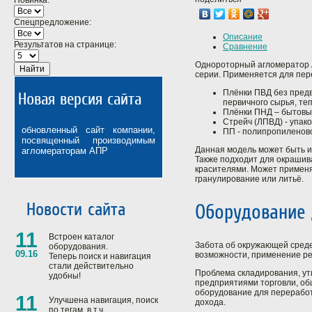
Новинка:
Спецпредложение:
Описание
Результатов на странице:
Сравнение
Однороторный агломератор А
Найти
серии. Применяется для пер
Плёнки ПВД без предв
Новая версия сайта
первичного сырья, те
Плёнки ПНД – бытовы
Стрейч (ЛПВД) - упако
обновленный сайт компании,
ПП - полипропиленов
посвященный производимым
Данная модель может быть и
агломераторам АПР
Также подходит для окрашив
красителями. Может применят
гранулирование или литьё.
Новости сайта
Оборудование 
11
Встроен каталог
Забота об окружающей среде
оборудования.
09.16
возможности, применение ре
Теперь поиск и навигация
стали действительно
Проблема складирования, ут
удобны!
предприятиями торговли, об
оборудование для переработ
11
Улучшена навигация, поиск
дохода.
по тегам, в т.ч.